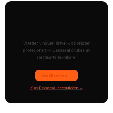
Trenger du hjelp med
tetting?
Vi tetter vinduer, listverk og skjøter
profesjonelt — Dekaseal brukes av
sertifiserte teknikere.
Bestill service →
Kjøp Dekaseal i nettbutikken →