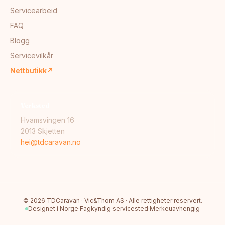
Servicearbeid
FAQ
Blogg
Servicevilkår
Nettbutikk
↗
Verksted
Hvamsvingen 16
2013 Skjetten
hei@tdcaravan.no
©
2026
TDCaravan · Vic&Thom AS · Alle rettigheter reservert.
Designet i Norge
·
Fagkyndig servicested
·
Merkeuavhengig