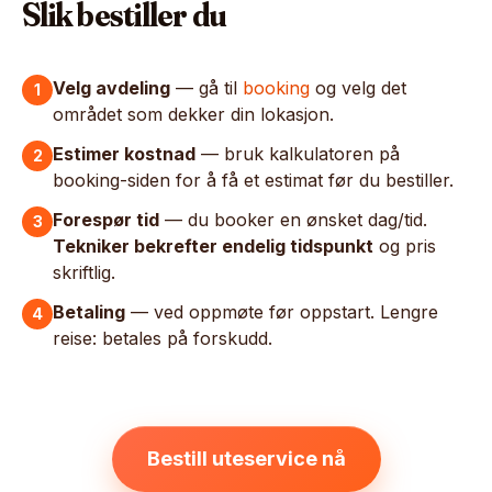
Slik bestiller du
Velg avdeling
— gå til
booking
og velg det
1
området som dekker din lokasjon.
Estimer kostnad
— bruk kalkulatoren på
2
booking-siden for å få et estimat før du bestiller.
Forespør tid
— du booker en ønsket dag/tid.
3
Tekniker bekrefter endelig tidspunkt
og pris
skriftlig.
Betaling
— ved oppmøte før oppstart. Lengre
4
reise: betales på forskudd.
Bestill uteservice nå